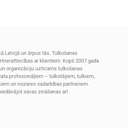
sā Latvijā un ārpus tās. Tulkošanas
tnerattiecības ar klientiem. Kopš 2007.gada
n organizāciju uzticams tulkošanas
ta profesionāļiem – tulkotājiem, tulkiem,
ekiem un nozares sadarbības partneriem.
piedāvājot savas zināšanas arī