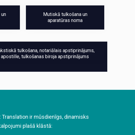
 un
Mutiskā tulkošana un
aparatūras noma
kstiskā tulkošana, notariālais apstiprinājums,
apostille, tulkošanas biroja apstiprinājums
 Translation
ir mūsdienīgs, dinamisks
lpojumi plašā klāstā: