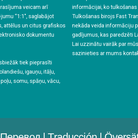
rasījuma veicam arī
informācijai, ko tulkošanas 
umu “1:1″, saglabājot
Tulkošanas birojs Fast Tr
, attēlus un citus grafiskos
nekāda veida informāciju 
elektronisko dokumentu
gadījumus, kas paredzēti L
Lai uzzinātu vairāk par m
sazinieties ar mums kontak
biežāk tiek pieprasīti
landiešu, igauņu, itāļu,
u, poļu, somu, spāņu, vācu,
| Перевод | Traducción | Översä