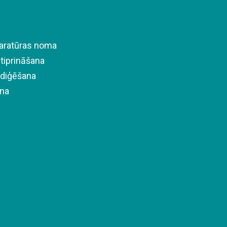
paratūras noma
tiprināšana
ediģēšana
na