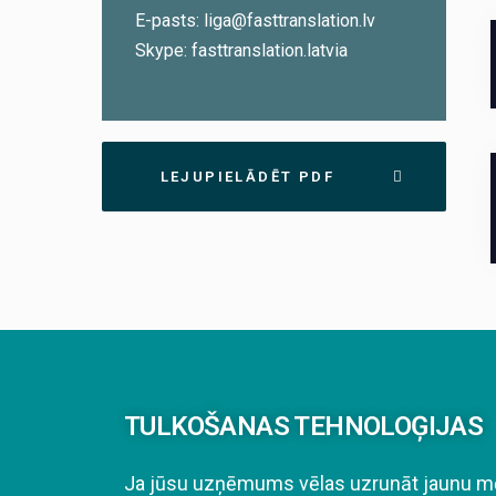
E-pasts: liga@fasttranslation.lv
Skype: fasttranslation.latvia
LEJUPIELĀDĒT PDF
TULKOŠANAS TEHNOLOĢIJAS
Ja jūsu uzņēmums vēlas uzrunāt jaunu mēr