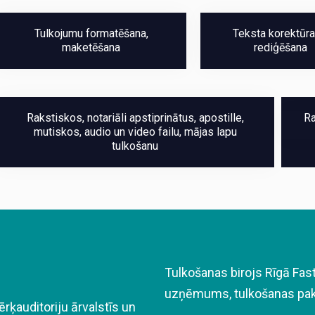
Tulkojumu formatēšana,
Teksta korektūra
maketēšana
rediģēšana
Rakstiskos, notariāli apstiprinātus, apostille,
Ra
mutiskos, audio un video failu, mājas lapu
tulkošanu
Tulkošanas birojs
Rīgā
Fast
uzņēmums, tulkošanas paka
ķauditoriju ārvalstīs un