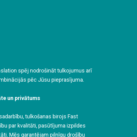
slation spēj nodrošināt tulkojumus arī
ombinācijās pēc Jūsu pieprasījuma.
āte un privātums
adarbību, tulkošanas birojs Fast
bu par kvalitāti, pasūtījuma izpildes
tāti. Mēs garantējam pilnīgu drošību