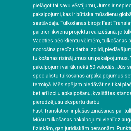
pielāgot tai savu vēstījumu, Jums ir nepie
pakalpojumi, kas ir būtiska mūsdienu glo
sastāvdaļa. Tulkošanas birojs Fast Transla
partneri ikviena projekta realizēšanā, jo tu
Vadoties pēc klientu vēlmēm, tulkošanas bi
nodrošina precīzu darba izpildi, piedāvājum
tulkošanas risinājumus un pakalpojumus. 
pakalpojumi vairāk nekā 50 valodās. Jūs s
speciālistu tulkošanas ārpakalpojumus sev
termiņā. Mēs spējam piedāvāt ne tikai pla
bet arī izcilu apkalpošanu, kvalitātes stan
pieredzējušu ekspertu darbu.
Fast Translation ir plašas zināšanas par t
Mūsu tulkošanas pakalpojumi vienlīdz augst
fiziskām, gan juridiskām personām. Punkt