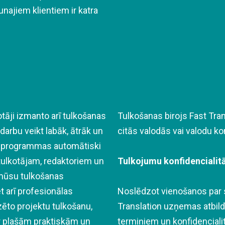
najiem klientiem ir katra
āji izmanto arī tulkošanas
Tulkošanas birojs Fast Tran
darbu veikt labāk, ātrāk un
citās valodās vai valodu k
CAT programmas automātiski
m tulkotājam, redaktoriem un
Tulkojumu konfidencialit
mūsu tulkošanas
bet arī profesionālas
Noslēdzot vienošanos par s
ēto projektu tulkošanu,
Translation uzņemas atbildī
r plašām praktiskām un
termiņiem un konfidenciali