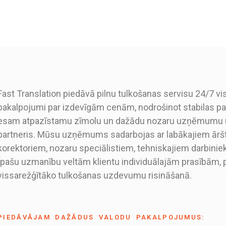
Fast Translation piedāvā pilnu tulkošanas servisu 24/7 vi
pakalpojumi par izdevīgām cenām, nodrošinot stabilas par
esam atpazīstamu zīmolu un dažādu nozaru uzņēmumu u
partneris. Mūsu uzņēmums sadarbojas ar labākajiem āršta
korektoriem, nozaru speciālistiem, tehniskajiem darbini
Īpašu uzmanību veltām klientu individuālajām prasībām, 
vissarežģītāko tulkošanas uzdevumu risināšanā.
PIEDĀVĀJAM DAŽĀDUS VALODU PAKALPOJUMUS: