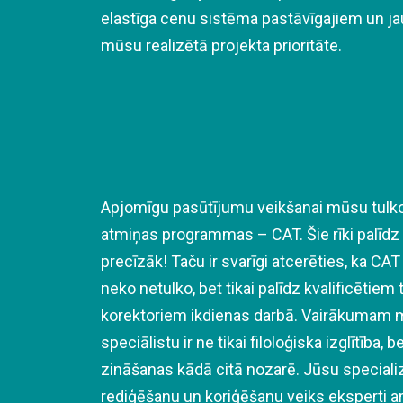
elastīga cenu sistēma pastāvīgajiem un jau
mūsu realizētā projekta prioritāte.
Apjomīgu pasūtījumu veikšanai mūsu tulkot
atmiņas programmas – CAT. Šie rīki palīdz 
precīzāk! Taču ir svarīgi atcerēties, ka 
neko netulko, bet tikai palīdz kvalificētie
korektoriem ikdienas darbā. Vairākumam 
speciālistu ir ne tikai filoloģiska izglītība, 
zināšanas kādā citā nozarē. Jūsu specializ
rediģēšanu un koriģēšanu veiks eksperti a