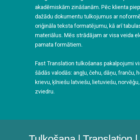
akadēmiskām zināšanām. Pēc klienta piep
dažādu dokumentu tulkojumus ar noformēj
oriģināla teksta formatējumu, kā arī tabulas
materiālus. Mēs strādājam ar visa veida 
pamata formātiem.
Fast Translation tulkošanas pakalpojumi vis
šādās valodās: angļu, čehu, dāņu, franču, ho
krievu, ķīniešu latviešu, lietuviešu, norvēģ
zviedru.
Tulkošana | Translation 