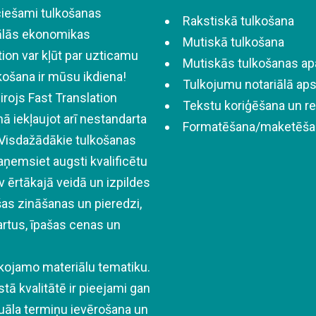
ciešami tulkošanas
Rakstiskā tulkošana
bālās ekonomikas
Mutiskā tulkošana
tion var kļūt par uzticamu
Mutiskās tulkošanas a
lkošana ir mūsu ikdiena!
Tulkojumu notariālā aps
rojs Fast Translation
Tekstu koriģēšana un r
ā iekļaujot arī nestandarta
Formatēšana/maketēša
Visdažādākie tulkošanas
aņemsiet augsti kvalificētu
 ērtākajā veidā un izpildes
šas zināšanas un pieredzi,
dartus, īpašas cenas un
ulkojamo materiālu tematiku.
ā kvalitātē ir pieejami gan
uāla termiņu ievērošana un