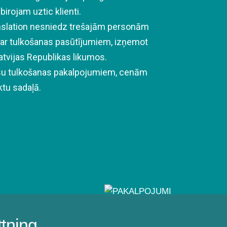
birojam uztic klienti.
anslation nesniedz trešajām personām
par tulkošanas pasūtījumiem, izņemot
atvijas Republikas likumos.
ūsu tulkošanas pakalpojumiem, cenām
tu sadaļā.
ttning