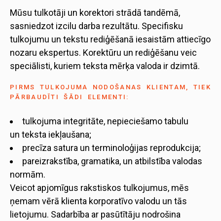
Mūsu tulkotāji un korektori strādā tandēmā,
sasniedzot izcilu darba rezultātu. Specifisku
tulkojumu un tekstu rediģēšanā iesaistām attiecīgo
nozaru ekspertus. Korektūru un rediģēšanu veic
speciālisti, kuriem teksta mērķa valoda ir dzimtā.
PIRMS TULKOJUMA NODOŠANAS KLIENTAM, TIEK
PĀRBAUDĪTI ŠĀDI ELEMENTI:
tulkojuma integritāte, nepieciešamo tabulu
un teksta iekļaušana;
precīza satura un terminoloģijas reprodukcija;
pareizrakstība, gramatika, un atbilstība valodas
normām.
Veicot apjomīgus rakstiskos tulkojumus, mēs
ņemam vērā klienta korporatīvo valodu un tās
lietojumu. Sadarbība ar pasūtītāju nodrošina