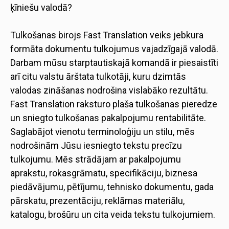
ķīniešu valodā?
Tulkošanas birojs Fast Translation veiks jebkura
formāta dokumentu tulkojumus vajadzīgajā valodā.
Darbam mūsu starptautiskajā komandā ir piesaistīti
arī citu valstu ārštata tulkotāji, kuru dzimtās
valodas zināšanas nodrošina vislabāko rezultātu.
Fast Translation raksturo plaša tulkošanas pieredze
un sniegto tulkošanas pakalpojumu rentabilitāte.
Saglabājot vienotu terminoloģiju un stilu, mēs
nodrošinām Jūsu iesniegto tekstu precīzu
tulkojumu. Mēs strādājam ar pakalpojumu
aprakstu, rokasgrāmatu, specifikāciju, biznesa
piedāvājumu, pētījumu, tehnisko dokumentu, gada
pārskatu, prezentāciju, reklāmas materiālu,
katalogu, brošūru un cita veida tekstu tulkojumiem.